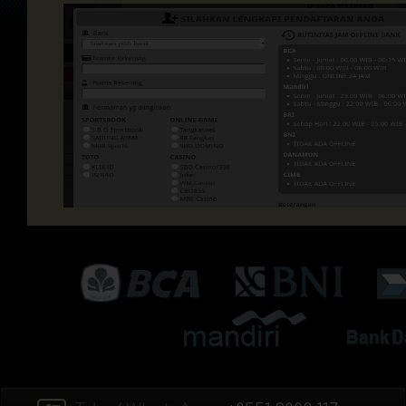
4. Setelah pendaftaran selesai, Anda akan masuk k
Pending menunjukan pendaftaran Anda sedang menungg
berubah menjadi APPROVED. Bila pendaftaran Anda ditol
Cara Login Probet24