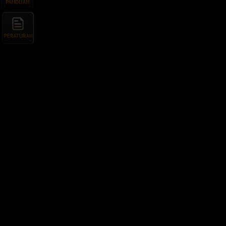
2. Isi form DAFTAR BANK dengan nama bank, nomor rek
DAFTARKAN BANK.