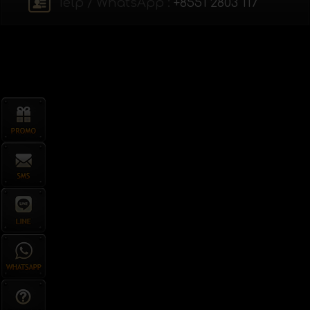
Telp / WhatsApp :
+8551 2803 117
Bila Anda sudah terdaftar sebagai member di Probet2
Password yang telah Anda buat sebelumnya pada panel lo
Cara Tambah Bank
Member dapat menambahkan rekening bank baru tan
withdraw. Tujuannya agar proses deposit maupun with
tambah bank antara lain.
1. Klik menu TAMBAH BANK pada sisi kanan DASHBOARD.